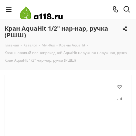
Кран AquaHit 1/2" нар-нар, ручка
(РШШ)
Главная
-
Каталог
-
Mvi-Rus
-
Краны AquaHit
-
Кран шаровый полнопроходной AquaHit наружная-наружная, ручка
-
Кран AquaHit 1/2" нар-нар, ручка (РШШ)