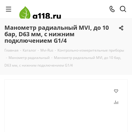
Манометр радиальный MVI, до 10
бар, D63 мм, с нижним
подключением G1/4
Главная
-
Каталог
-
Mvi-Rus
-
Контрольно-измерительные приборы
-
Манометр радиальный
-
Манометр радиальный MVI, до 10 бар,
D63 мм, с нижним подключением G1/4