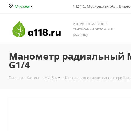
Москва
142715, Московская обл., Видное
Интернет-магазин
сантехники оптом и в
розницу
Манометр радиальный MV
G1/4
Главная
-
Каталог
-
Mvi-Rus
-
Контрольно-измерительные прибор