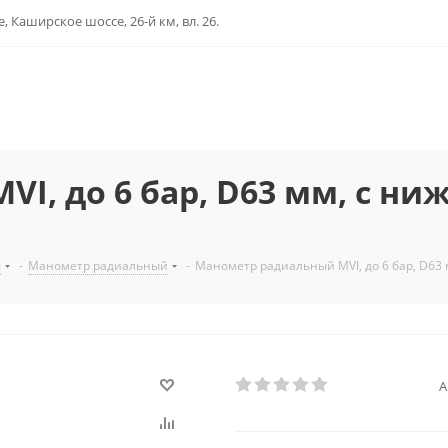
, Каширское шоссе, 26-й км, вл. 26.
I, до 6 бар, D63 мм, с 
ы
-
Манометр радиальный
-
Манометр радиальный MVI, до 6 бар, D63
А