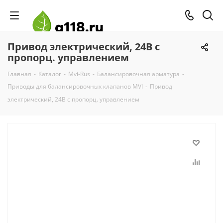
Привод электричеcкий, 24В с
пропорц. управлением
Главная
-
Каталог
-
Mvi-Rus
-
Балансировочная арматура
-
Приводы для балансировочных клапанов MVI
-
Привод
электричеcкий, 24В с пропорц. управлением