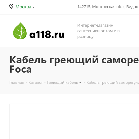
Москва
142715, Московская обл., Видное
Интернет-магазин
сантехники оптом и в
розницу
Кабель греющий саморе
Foca
Главная
-
Каталог
-
Греющий кабель
-
Кабель греющий саморегули