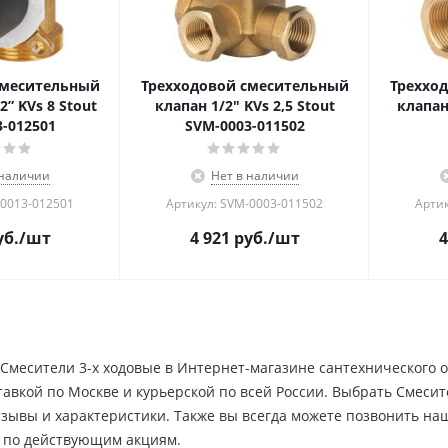
смесительный
Трехходовой смесительный
Треххо
2” KVs 8 Stout
клапан 1/2" KVs 2,5 Stout
клапан
-012501
SVM-0003-011502
 наличии
Нет в наличии
-0013-012501
Артикул: SVM-0003-011502
Артик
б.
/шт
4 921
руб.
/шт
4
Смесители 3-х ходовые в Интернет-магазине сантехнического о
тавкой по Москве и курьерской по всей России. Выбрать Смесит
отзывы и характеристики. Также вы всегда можете позвонить н
 по действующим акциям.