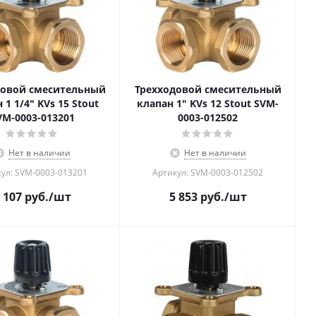
довой смесительный
Трехходовой смесительный
 1 1/4" KVs 15 Stout
клапан 1" KVs 12 Stout SVM-
VM-0003-013201
0003-012502
Нет в наличии
Нет в наличии
ул: SVM-0003-013201
Артикул: SVM-0003-012502
 107
руб.
/шт
5 853
руб.
/шт