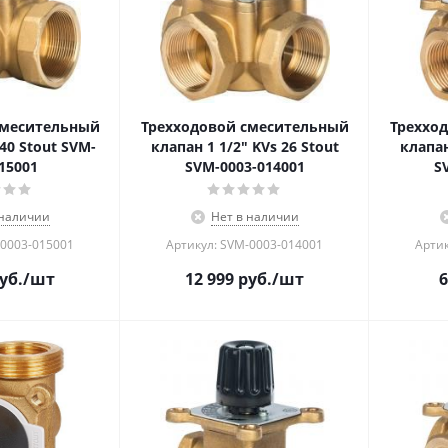
смесительный
Трехходовой смесительный
Треххо
40 Stout SVM-
клапан 1 1/2" KVs 26 Stout
клапан
15001
SVM-0003-014001
S
 наличии
Нет в наличии
-0003-015001
Артикул: SVM-0003-014001
Артик
уб.
/шт
12 999
руб.
/шт
6