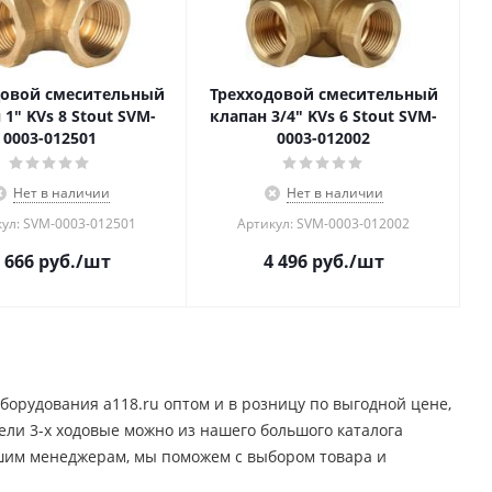
довой смесительный
Трехходовой смесительный
 1" KVs 8 Stout SVM-
клапан 3/4" KVs 6 Stout SVM-
0003-012501
0003-012002
Нет в наличии
Нет в наличии
ул: SVM-0003-012501
Артикул: SVM-0003-012002
 666
руб.
/шт
4 496
руб.
/шт
борудования a118.ru оптом и в розницу по выгодной цене,
ели 3-х ходовые можно из нашего большого каталога
ашим менеджерам, мы поможем с выбором товара и