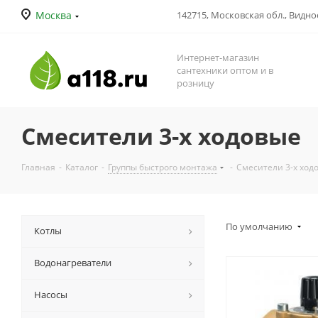
Москва
142715, Московская обл., Видное
Интернет-магазин
сантехники оптом и в
розницу
Смесители 3-х ходовые
Главная
-
Каталог
-
Группы быстрого монтажа
-
Смесители 3-х ход
По умолчанию
Котлы
Водонагреватели
Насосы