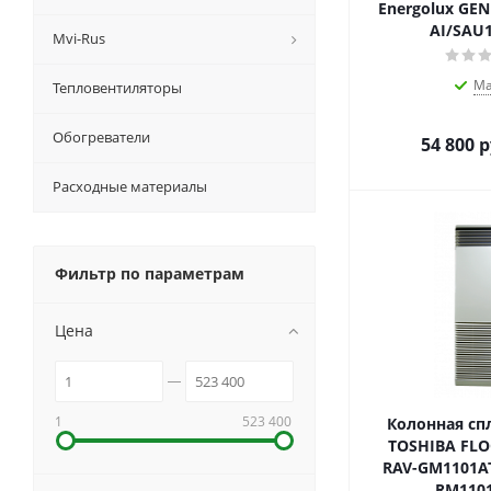
Energolux GEN
AI/SAU1
Mvi-Rus
Ма
Тепловентиляторы
Обогреватели
54 800
р
Расходные материалы
Фильтр по параметрам
Цена
1
523 400
Колонная сп
TOSHIBA FLO
RAV-GM1101AT(
RM1101