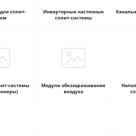
для сплит-
Инверторные настенные
Канальн
тем
сплит-системы
лит-системы
Модули обеззараживания
Напол
ионеры)
воздуха
сп