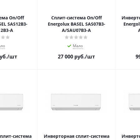
ема On/Off
Сплит-система On/Off
Инверто
SEL SAS12B3-
Energolux BASEL SAS07B3-
Energo
2B3-A
A/SAU07B3-A
ло
Мало
уб.
/шт
27 000
руб.
/шт
9
плит-система
Инверторная сплит-система
Инверто