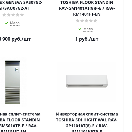
lux GENEVA SAS07G2-
TOSHIBA FLOOR STANDIN
AI/SAU07G2-AI
RAV-GM1401AT(8)P-E / RAV-
RM1401FT-EN
Мало
Мало
8 900
руб.
/шт
1
руб.
/шт
ная сплит-система
Инверторная сплит-система
BA FLOOR STANDIN
TOSHIBA SDI HIGHT WAL RAV-
GM561ATP-E / RAV-
GP1101AT(8)-E / RAV-
RM561FT-EN
GM1101KRTP-E