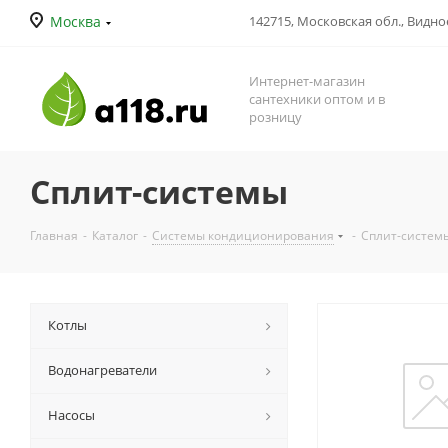
Москва
142715, Московская обл., Видное
Интернет-магазин
сантехники оптом и в
розницу
Сплит-системы
Главная
-
Каталог
-
Системы кондиционирования
-
Сплит-систем
Котлы
Водонагреватели
Насосы