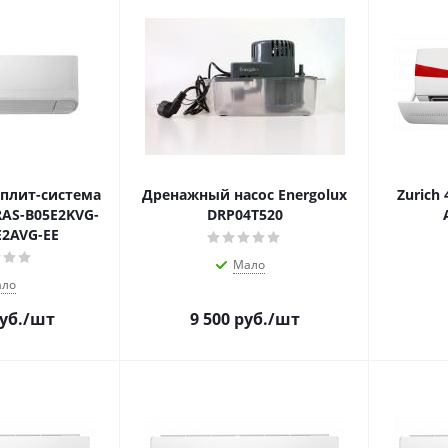
плит-система
Дренажный насос Energolux
Zurich
RAS-B05E2KVG-
DRP04Т520
E2AVG-EE
Мало
ло
уб.
/шт
9 500
руб.
/шт