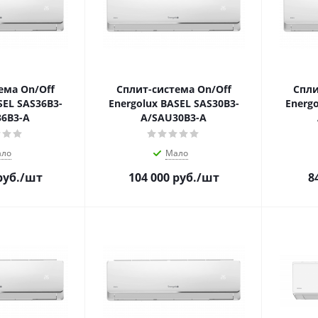
ема On/Off
Сплит-система On/Off
Спли
SEL SAS36B3-
Energolux BASEL SAS30B3-
Energo
6B3-A
A/SAU30B3-A
ло
Мало
уб.
/шт
104 000
руб.
/шт
8