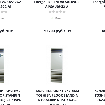
EVA SAS12G2-
Energolux GENEVA SAS09G2-
Energo
2G2-AI
AI/SAU09G2-AI
ло
Мало
уб.
/шт
50 700
руб.
/шт
4
лит-система
Колонная сплит-система
Колон
OR STANDIN
TOSHIBA FLOOR STANDIN
TOSHI
8)P-E / RAV-
RAV-GM801ATP-E / RAV-
RAV-
FT-EN
RM801FT-EN