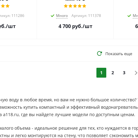
тикул: 111286
Много
Артикул: 111378
Мн
б.
/шт
4 700
руб.
/шт
6
Показать еще
1
2
3
чую воду в любое время, но вам не нужно большое количество?
зможность купить компактный и эффективный водонагреватель 
 a118.ru, где вы найдете лучшие модели по доступным ценам.
алого объема - идеальное решение для тех, кто нуждается в г
тны и легко монтируются на стену, что позволяет сэкономить м