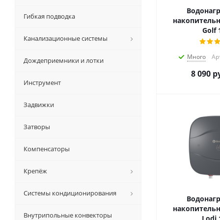
Водонагр
Гибкая подводка
накопительн
Golf 
Канализационные системы
Много
Ар
Дождеприемники и лотки
8 090
ру
Инструмент
Задвижки
Затворы
Компенсаторы
Крепёж
Системы кондиционирования
Водонагр
накопительн
Внутрипольные конвекторы
Lodi 