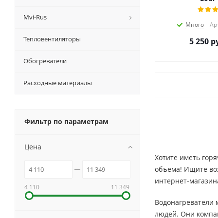
Mvi-Rus
Много
Ар
Тепловентиляторы
5 250
ру
Обогреватели
Расходные материалы
Фильтр по параметрам
Цена
Хотите иметь горя
объема! Ищите во
интернет-магазина
4 110
11 349
Водонагреватели м
людей. Они компак