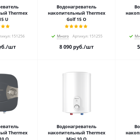
еватель
Водонагреватель
Во
ый Thermex
накопительный Thermex
накоп
15 U
Golf 15 O
тикул: 151256
Много
Артикул: 151255
Мн
б.
/шт
8 090
руб.
/шт
5
еватель
Водонагреватель
Во
ый Thermex
накопительный Thermex
накоп
10 O
Mini 10 O