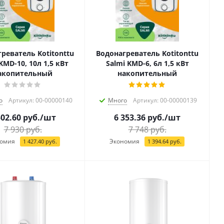
реватель Kotitonttu
Водонагреватель Kotitonttu
KMD-10, 10л 1,5 кВт
Salmi KMD-6, 6л 1,5 кВт
акопительный
накопительный
о
Артикул: 00-00000140
Много
Артикул: 00-00000139
502.60
руб.
/шт
6 353.36
руб.
/шт
7 930
руб.
7 748
руб.
омия
Экономия
1 427.40
руб.
1 394.64
руб.