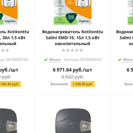
ль Kotitonttu
Водонагреватель Kotitonttu
Водонаг
 30л 1,5 кВт
Salmi KMD-15, 15л 1,5 кВт
Salmi 
тельный
накопительный
н
ул: 00-00000142
Много
Артикул: 00-00000141
Мног
руб.
/шт
6 971.64
руб.
/шт
6 
9
руб.
8 502
руб.
Экономия
Экон
2 042.82
руб.
1 530.36
руб.