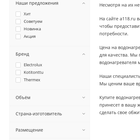
Наши предложения
Несмотря на их н
Хит
На сайте a118.ru
Советуем
чтобы предоставит
Новинка
потребности.
Акция
Цена на водонагр
Бренд
для качества. Мы 
водонагревателя 
Electrolux
Kotitonttu
Наши специалисты
Thermex
Мы ценим ваше вр
Объём
Купите водонагрев
принесет в вашу ж
сделать свое обжи
Страна-изготовитель
Размещение