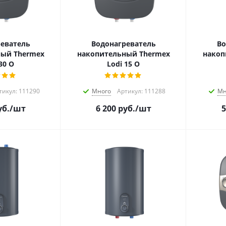
еватель
Водонагреватель
Во
ый Thermex
накопительный Thermex
накоп
30 O
Lodi 15 O
тикул: 111290
Много
Артикул: 111288
Мн
б.
/шт
6 200
руб.
/шт
5