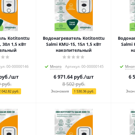
ль Kotitonttu
Водонагреватель Kotitonttu
Водонаг
 30л 1,5 кВт
Salmi KMU-15, 15л 1,5 кВт
Salmi 
тельный
накопительный
н
ул: 00-00000146
Много
Артикул: 00-00000145
Мног
руб.
/шт
6 971.64
руб.
/шт
6 
9
руб.
8 502
руб.
Экономия
Экон
2 042.82
руб.
1 530.36
руб.