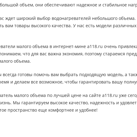
ебольшой объем, они обеспечивают надежное и стабильное наг
 вас ждет широкий выбор водонагревателей небольшого объема
ь вам товары высокого качества. У нас есть модели различны
еватели малого объема в интернет-мине a118.ru очень привле
понимаем, что для вас важна экономия, поэтому стараемся пре
малого объема.
 всегда готовы помочь вам выбрать подходящую модель, а такж
емя и делаем все возможное, чтобы гарантировать вашу полну
атель малого объема по лучшей цене на сайте a118.ru уже сег
изнь. Мы гарантируем высокое качество, надежность и удовлет
тое пространство еще комфортнее и удобнее!