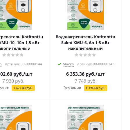
реватель Kotitonttu
Водонагреватель Kotitonttu
KMU-10, 10л 1,5 кВт
Salmi KMU-6, 6л 1,5 кВт
акопительный
накопительный
о
Артикул: 00-00000144
Много
Артикул: 00-00000143
502.60
руб.
/шт
6 353.36
руб.
/шт
7 930
руб.
7 748
руб.
омия
Экономия
1 427.40
руб.
1 394.64
руб.