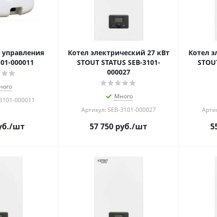
 управления
Котел электрический 27 кВт
Котел э
101-000011
STOUT STATUS SEB-3101-
STOUT
000027
ного
Много
-3101-000011
Артикул: SEB-3101-000027
Арти
б.
/шт
57 750
руб.
/шт
5