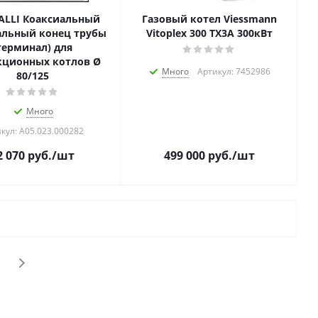
ALLI Коаксиальный
Газовый котел Viessmann
альный конец трубы
Vitoplex 300 TX3A 300кВт
терминал) для
кционных котлов Ø
Много
Артикул: 7452986
80/125
Много
кул: A05.023.000282
2 070
руб.
/шт
499 000
руб.
/шт