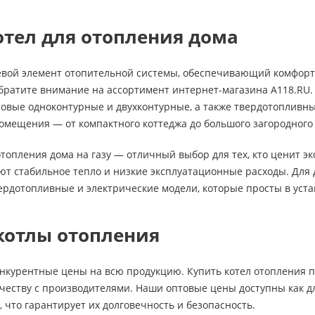
отел для отопления дома
вой элемент отопительной системы, обеспечивающий комфорт и
обратите внимание на ассортимент интернет-магазина A118.RU.
азовые одноконтурные и двухконтурные, а также твердотопливн
омещения — от компактного коттеджа до большого загородного
отопления дома на газу — отличный выбор для тех, кто ценит 
т стабильное тепло и низкие эксплуатационные расходы. Для д
ердотопливные и электрические модели, которые просты в уста
котлы отопления
нкурентные цены на всю продукцию. Купить котел отопления по
еству с производителями. Наши оптовые цены доступны как для
что гарантирует их долговечность и безопасность.