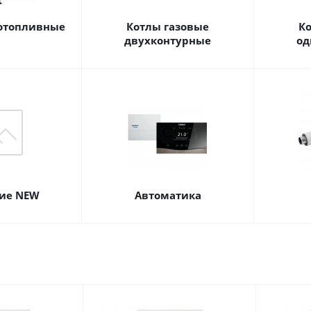
отопливные
Котлы газовые
К
двухконтурные
од
ие NEW
Автоматика