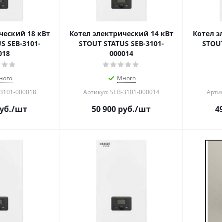
ческий 18 кВт
Котел электрический 14 кВт
Котел э
S SEB-3101-
STOUT STATUS SEB-3101-
STOUT
018
000014
ного
Много
-3101-000018
Артикул: SEB-3101-000014
Арти
уб.
/шт
50 900
руб.
/шт
4