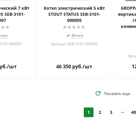
ческий 7 кВт
Котел электрический 5 кВт
GROPP
S SEB-3101-
STOUT STATUS SEB-3101-
вертик
007
000005
(
конве
ного
Много
-3101-000007
Артикул: SEB-3101-000005
Арти
уб.
/шт
46 350
руб.
/шт
1
Показать еще
1
2
3
40