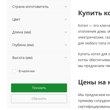
Rommer
Страна-изготовитель
Купить к
Sime
Stout
Цвет
Thermex
Котел — это ключе
Vaillant
отопления дома, 
Длина (мм)
ZONT
электрические, г
Лемакс
для любого типа п
Глубина (мм)
Ресурс
Купить котел для 
Высота (мм)
котлы обеспечиваю
мы предлагаем тв
В наличии
Цены на 
Мы предлагаем ко
Сбросить
прямому сотруднич
сертифицированы, 