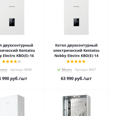
л двухконтурный
Котел двухконтурный
рический Kentatsu
электрический Kentatsu
 Electro KBO(E)-16
Nobby Electro KBO(E)-14
ного
Артикул: 8668
Много
Артикул: 8667
5 990
руб.
/шт
63 990
руб.
/шт