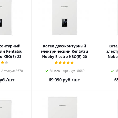
контурный
Котел двухконтурный
Коте
ий Kentatsu
электрический Kentatsu
элект
o KBO(E)-23
Nobby Electro KBO(E)-20
Nobby
Артикул: 8670
Много
Артикул: 8669
М
уб.
/шт
69 990
руб.
/шт
6