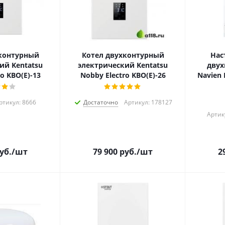
контурный
Котел двухконтурный
Нас
ий Kentatsu
электрический Kentatsu
двух
o KBO(E)-13
Nobby Electro KBO(E)-26
Navien 
ртикул: 8666
Достаточно
Артикул: 178127
Артик
уб.
/шт
79 900
руб.
/шт
2