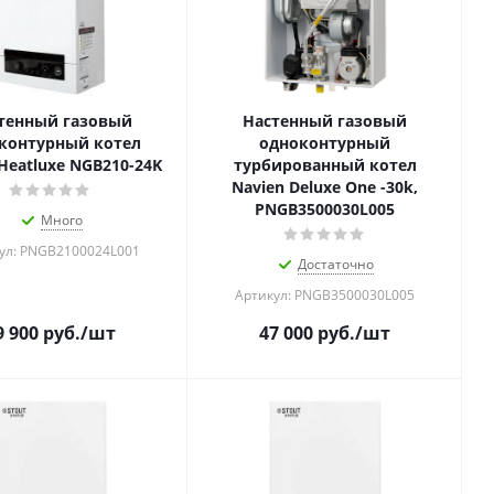
тенный газовый
Настенный газовый
контурный котел
одноконтурный
Heatluxe NGB210-24K
турбированный котел
Navien Deluxe One -30k,
PNGB3500030L005
Много
ул: PNGB2100024L001
Достаточно
Артикул: PNGB3500030L005
9 900
руб.
/шт
47 000
руб.
/шт