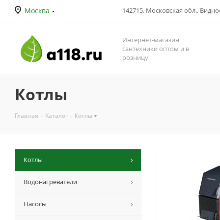
Москва
142715, Московская обл., Видное
Интернет-магазин
сантехники оптом и в
розницу
Котлы
Главная
-
Каталог
-
Котлы
Котлы
Водонагреватели
Насосы