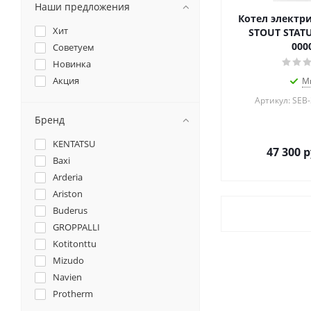
Наши предложения
Котел электри
Хит
STOUT STATU
000
Советуем
Новинка
Акция
М
Артикул: SEB
Бренд
KENTATSU
47 300
р
Baxi
Arderia
Ariston
Buderus
GROPPALLI
Kotitonttu
Mizudo
Navien
Protherm
Rinnai