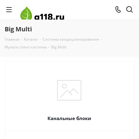
Big Multi
Главная
-
Каталог
-
Системы кондиционирования
-
Мульти сплит-системы
-
Big Multi
Канальные блоки