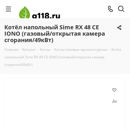
Котёл напольный Sime RX 48 CE
IONO (газовый/открытая камера
сгорания/49кВт)
Главная
-
Каталог
-
Котлы
-
Котлы газовые одноконтурные
-
Котёл
напольный Sime RX 48 CE IONO (газовый/открытая камера
сгорания/49кВт)