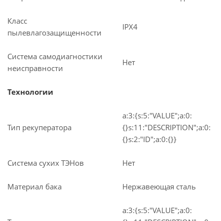
Класс
IPX4
пылевлагозащищенности
Система самодиагностики
Нет
неисправности
Технологии
a:3:{s:5:"VALUE";a:0:
Тип рекуператора
{}s:11:"DESCRIPTION";a:0:
{}s:2:"ID";a:0:{}}
Система сухих ТЭНов
Нет
Материал бака
Нержавеющая сталь
a:3:{s:5:"VALUE";a:0: