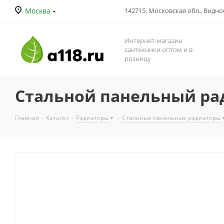
Москва
142715, Московская обл., Видное
Интернет-магазин
сантехники оптом и в
розницу
Стальной панельный ради
Главная
-
Каталог
-
Радиаторы
-
Стальные панельные радиаторы