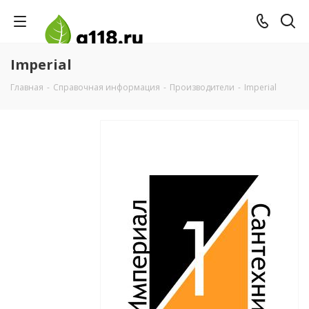
Imperial
Главная
-
Справочная информация
-
Производители
-
Imperial