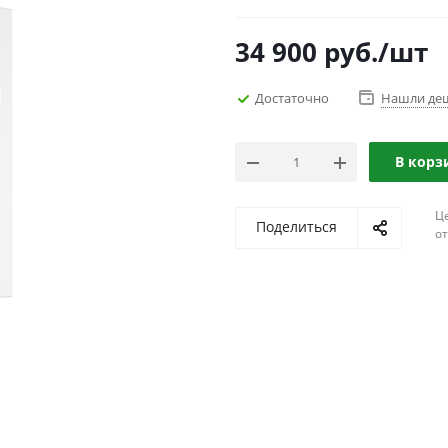
34 900
руб.
/шт
Достаточно
Нашли де
В корз
Ц
Поделиться
о