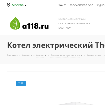
Москва
142715, Московская обл., Видное
Интернет-магазин
сантехники оптом и в
розницу
Котел электрический Ther
Главная
-
Каталог
-
Котлы
-
Котлы электрические
-
Котел электр
ХИТ