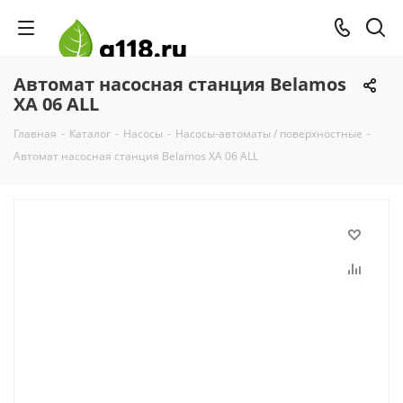
Автомат насосная станция Belamos
XA 06 ALL
Главная
-
Каталог
-
Насосы
-
Насосы-автоматы / поверхностные
-
Автомат насосная станция Belamos XA 06 ALL