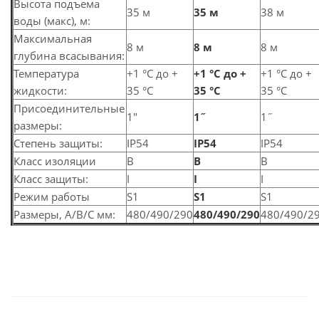
Высота подъема
35 м
35 м
38 м
воды (макс), м:
Максимальная
8 м
8 м
8 м
глубина всасывания:
Температура
+1 °С до +
+1 °С до +
+1 °С до +
жидкости:
35 °С
35 °С
35 °С
Присоединительные
1″
1˝
1˝
размеры:
Степень защиты:
IP54
IP54
IP54
Класс изоляции
B
B
B
Класс защиты:
I
I
I
Режим работы
S1
S1
S1
Размеры, A/B/C мм:
480/490/290
480/490/290
480/490/2