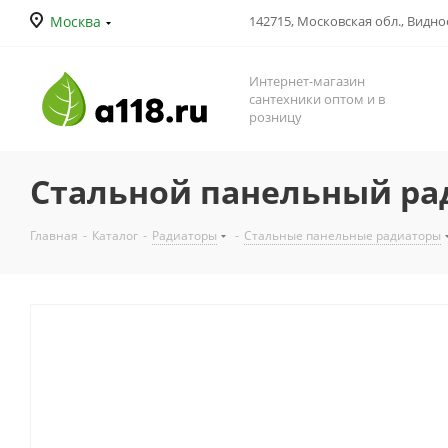
Москва
142715, Московская обл., Видное
Интернет-магазин
сантехники оптом и в
розницу
Стальной панельный ради
Главная
-
Каталог
-
Радиаторы
-
Стальные панельные радиаторы