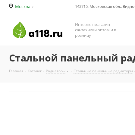
Москва
142715, Московская обл., Видное
Интернет-магазин
сантехники оптом и в
розницу
Стальной панельный ради
Главная
-
Каталог
-
Радиаторы
-
Стальные панельные радиаторы