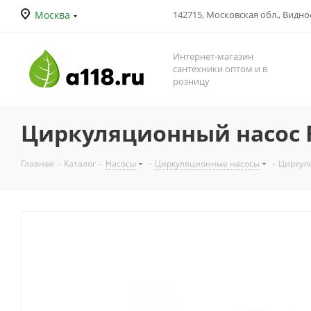
Москва
142715, Московская обл., Видное
Интернет-магазин
сантехники оптом и в
розницу
Циркуляционный насос 
Главная
-
Каталог
-
Насосы
-
Циркуляционные насосы
-
Циркул