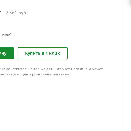
т
2 561
руб.
шевле?
ину
Купить в 1 клик
ена действительна только для интернет-магазина и может
тличаться от цен в розничных магазинах