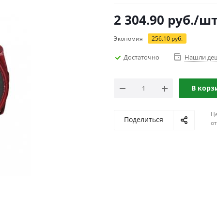
2 304.90
руб.
/ш
Экономия
256.10
руб.
Достаточно
Нашли де
В корз
Ц
Поделиться
о