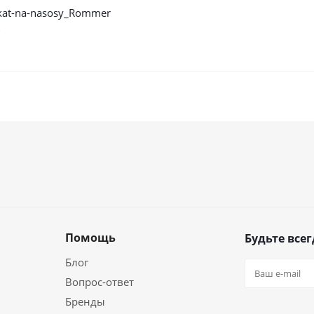
ikat-na-nasosy_Rommer
б
Помощь
Будьте всег
Блог
Вопрос-ответ
Бренды