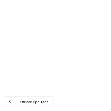
R-4 PRO, 1х100 мм/3х40 мм
33 134
руб.
/шт
Канализационная насосная установка ROMMER BIOLIFT
R-4S
18 207
руб.
/шт
Список брендов