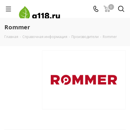
0
Rommer
Главная
-
Справочная информация
-
Производители
-
Rommer