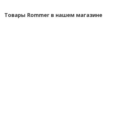
Товары Rommer в нашем магазине
Насос ROMMER RP 2-111 скважинный, 1 1/4, кабель 80м
34 675
руб.
/шт