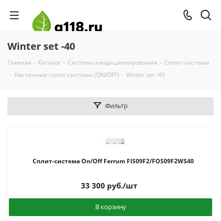
Winter set -40
Главная
-
Каталог
-
Системы кондиционирования
-
Сплит-системы
-
Настенные сплит-системы (ON/OFF)
-
Winter set -40
Фильтр
Сплит-система On/Off Ferrum FIS09F2/FOS09F2WS40
33 300
руб.
/шт
В корзину