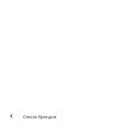
750 000
руб.
/шт
Котел газовый Vaillant VU 322/5-5- turbo TEC plus
настенный/ одноконтурный/ турбированный
0010020413
199 900
руб.
/шт
Список брендов