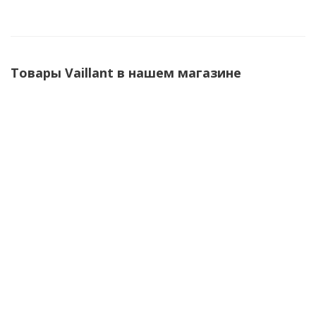
Товары Vaillant в нашем магазине
Газовый котел Vaillant turboTEC plus VU 362/5-5
(0010015258) одноконтурный / закрытая камера /
турбированный
199 000
руб.
/шт