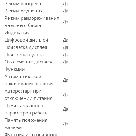
Режим обогрева
Да
Режим осушения
Да
Режим размораживания
Да
внешнего блока
Индикация
Цифровой дисплей
Да
Подсветка дисплея
Да
Подсветка пульта
Да
Отключение дисплея
Да
Функции
Автоматическое
Да
покачивание жалюзи
Авторестарт при
Да
отключении питания
Память заданных
Да
параметров работы
Память положения
Да
жалюзи
Функция интенсивного