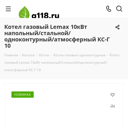
Котел газовый Lemax 10кВт
напольный/стальной/
одноконтурный/атмосферный КС-Г
10
Главная
-
Каталог
-
Котлы
-
Котлы газовые одноконтурные
-
Котел
газовый Lemax 10кВт напольный/стальной/одноконтурный/
атмосферный КС-Г 10
НОВИНКА