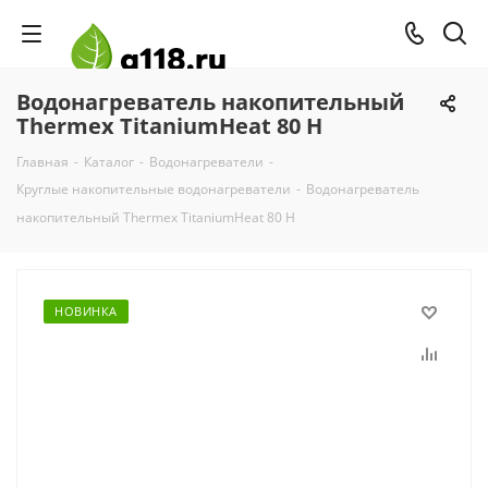
Водонагреватель накопительный
Thermex TitaniumHeat 80 H
Главная
-
Каталог
-
Водонагреватели
-
Круглые накопительные водонагреватели
-
Водонагреватель
накопительный Thermex TitaniumHeat 80 H
НОВИНКА