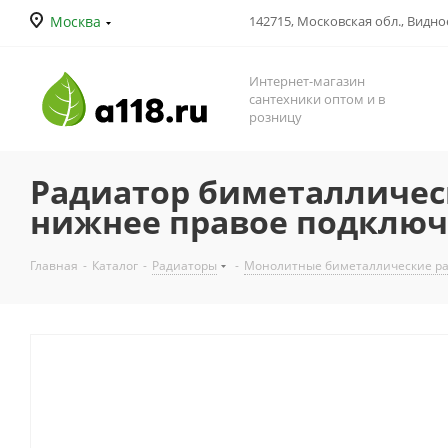
Москва
142715, Московская обл., Видное
Интернет-магазин
сантехники оптом и в
розницу
Радиатор биметаллическ
нижнее правое подклю
Главная
-
Каталог
-
Радиаторы
-
Монолитные биметаллические р