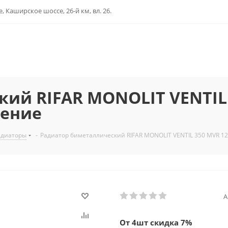
, Каширское шоссе, 26-й км, вл. 26.
ий RIFAR MONOLIT VENTIL 
чение
адиаторы
-
Радиатор биметаллический RIFAR MONOLIT VENTIL 350 MVR 1
А
От 4шт скидка 7%