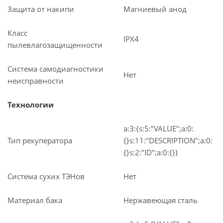
Защита от накипи
Магниевый анод
Класс
IPX4
пылевлагозащищенности
Система самодиагностики
Нет
неисправности
Технологии
a:3:{s:5:"VALUE";a:0:
Тип рекуператора
{}s:11:"DESCRIPTION";a:0:
{}s:2:"ID";a:0:{}}
Система сухих ТЭНов
Нет
Материал бака
Нержавеющая сталь