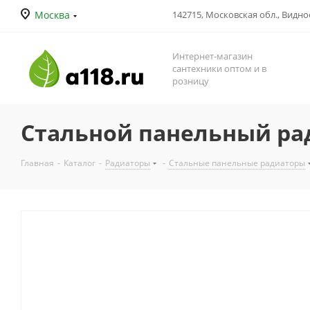
Москва
142715, Московская обл., Видное
Интернет-магазин
сантехники оптом и в
розницу
Стальной панельный ради
Главная
-
Каталог
-
Радиаторы
-
Стальные панельные радиаторы