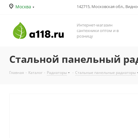
Москва
142715, Московская обл., Видное
Интернет-магазин
сантехники оптом и в
розницу
Стальной панельный ради
Главная
-
Каталог
-
Радиаторы
-
Стальные панельные радиаторы