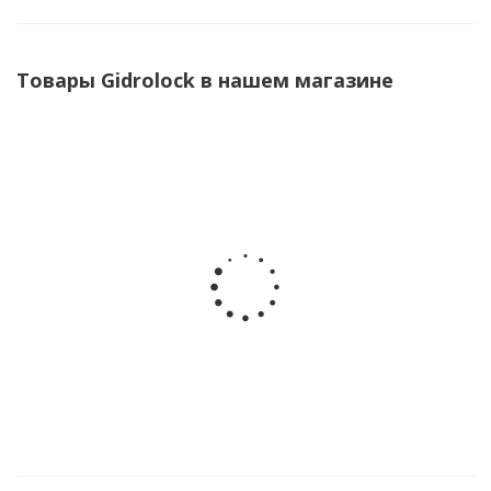
Товары Gidrolock в нашем магазине
Комплект Gidrоlock Premium BUGATTI 1/2 (31201021)
Система защиты от протечек с 3 датчиками WSP,
блоком управления, АКБ и 2 ШЭП Bugatti 1/2 дюйма.
30 000
руб.
/шт