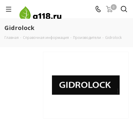
0
Gidrolock
Главная
-
Справочная информация
-
Производители
-
Gidrolock