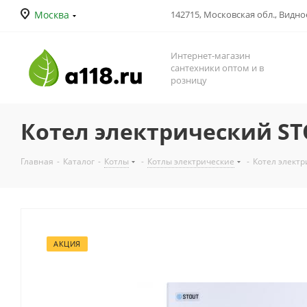
Москва
142715, Московская обл., Видное
Интернет-магазин
сантехники оптом и в
розницу
Котел электрический STO
Главная
-
Каталог
-
Котлы
-
Котлы электрические
-
Котел электр
АКЦИЯ