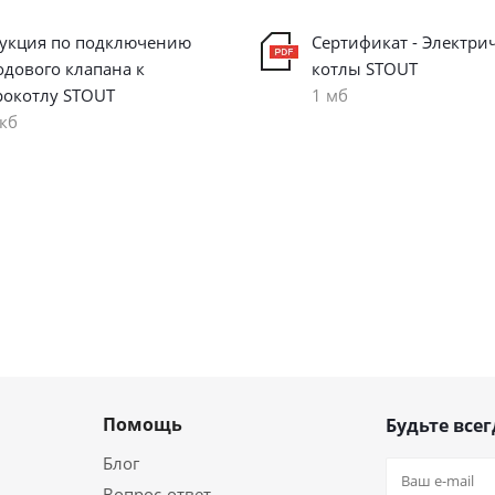
укция по подключению
Сертификат - Электри
одового клапана к
котлы STOUT
рокотлу STOUT
1 мб
 кб
Помощь
Будьте всег
Блог
Вопрос-ответ