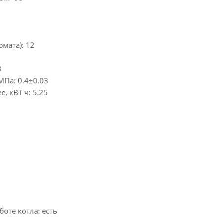
мата): 12
3
Па: 0.4±0.03
, кВТ ч: 5.25
оте котла: есть