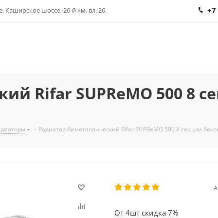
+7
, Каширское шоссе, 26-й км, вл. 26.
ий Rifar SUPReMO 500 8 с
адиаторы
-
Радиатор биметаллический Rifar SUPReMO 500 8 секции бок
А
От 4шт скидка 7%