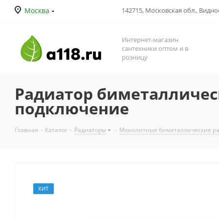
Москва
142715, Московская обл., Видное
Интернет-магазин
сантехники оптом и в
розницу
Радиатор биметаллическ
подключение
Главная
-
Каталог
-
Радиаторы
-
Монолитные биметаллические р
ХИТ