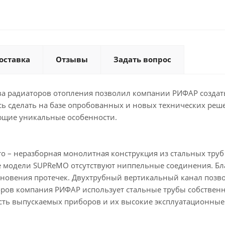
оставка
Отзывы
Задать вопрос
ва радиаторов отопления позволил компании РИФАР созда
ось сделать на базе опробованных и новых технических ре
ующие уникальные особенности.
то – неразборная монолитная конструкция из стальных труб
е модели SUPReMO отсутствуют ниппельные соединения. Бл
икновения протечек. Двухтрубный вертикальный канал позв
оров компания РИФАР использует стальные трубы собствен
ть выпускаемых приборов и их высокие эксплуатационные 