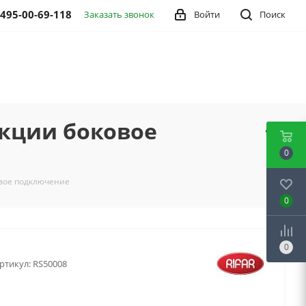
 495-00-69-118
Заказать звонок
Войти
Поиск
екции боковое
0
овое подключение
0
0
ртикул:
RS50008