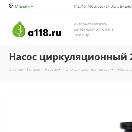
Москва
142715, Московская обл., Видное
Интернет-магазин
сантехники оптом и в
розницу
Насос циркуляционный 25
Главная
-
Каталог
-
Насосы
-
Циркуляционные насосы
-
Насос ц